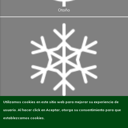
Otoño
Utilizamos cookies en este sitio web para mejorar su experiencia de
Invierno
usuario. Al hacer click en Aceptar, otorga su consentimiento para que
¿Quién te acompañará?
establezcamos cookies.